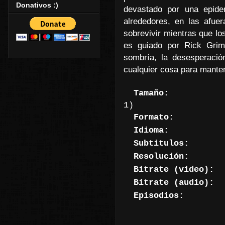
Donativos :)
devastado por una epide
alrededores, en las afue
sobrevivir mientras que l
es guiado por Rick Grim
sombría, la desesperación
cualquier cosa para mante
Tamaño:
1 GB por
1)
Formato:
Mk
Idioma:
Ing
Subtitulos:
Esp
Resolución:
128
Bitrate (video):
2
Bitrate
(audio):
3
Episodios:
6 d