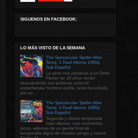
SIGUENOS EN FACEBOOK:
LO MÁS VISTO DE LA SEMANA
The Spectacular Spider-Man
Temp. 1 Dual Idioma 1080p
Sub.Español
La serie nos presenta a un Peter
Parker de 16 años recién
descubriendo sus poderes como el
espectacular hombre araña, serie recordada
por su...
The Spectacular Spider-Man
Temp. 2 Dual Idioma 1080p
Sub.Español
Segunda y ultima temporada
más villanos, más momentos
picos, ademas de un genial final de
temporada digno de nuestro amigo y vecino
Spider-M...