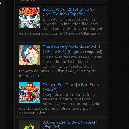
a
Secret Wars (2015) (9 de 9)
(Incl. Tie-Ins) (Español)
El fin del Universo Marvel ha
llegado. La incursión final está
sucediendo. ¡El Universo Marvel
está colisionando con el Universo Ultimate y
...
The Amazing Spider-Man Vol. 1
(801 de 801) (Legacy) (Español)
En un acto desinteresado, Peter
Parker lo perdió todo, su
compañía, su reputación, el
respeto de otros, su dignidad y el amor de
todas las p...
Dragon Ball Z: Majin Buu Saga
(MEGA)
Después de derrotar a Cell y
salvar a la tierra, nuestros
héroes viven en armonía, Goku
decide quedarse en el otro mundo para
entrenar, mien...
JDownloader 2 Beta (Repack)
(Español)