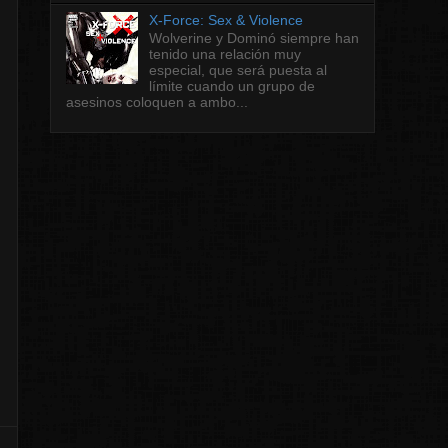
X-Force: Sex & Violence
Wolverine y Dominó siempre han
tenido una relación muy
especial, que será puesta al
límite cuando un grupo de
asesinos coloquen a ambo...