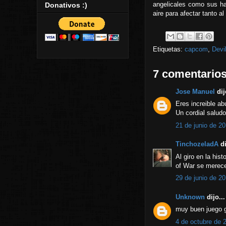
angelicales como sus ha
Donativos :)
aire para afectar tanto 
Etiquetas:
capcom
,
Devi
7 comentarios
Jose Manuel
dij
Eres increible a
Un cordial salud
21 de junio de 20
TinchozeladA
di
Al giro en la his
of War se merec
29 de junio de 20
Unknown
dijo...
muy buen juego g
4 de octubre de 