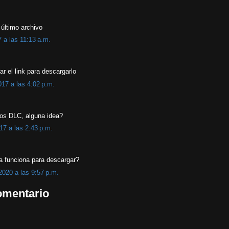
 último archivo
7 a las 11:13 a.m.
r el link para descargarlo
17 a las 4:02 p.m.
los DLC, alguna idea?
17 a las 2:43 p.m.
ia funciona para descargar?
2020 a las 9:57 p.m.
omentario