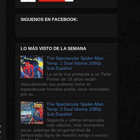
SIGUENOS EN FACEBOOK:
LO MÁS VISTO DE LA SEMANA
The Spectacular Spider-Man
Temp. 1 Dual Idioma 1080p
Sub.Español
La serie nos presenta a un Peter
Parker de 16 años recién
descubriendo sus poderes como el
espectacular hombre araña, serie recordada
por su...
The Spectacular Spider-Man
Temp. 2 Dual Idioma 1080p
Sub.Español
Segunda y ultima temporada
más villanos, más momentos
á
picos, ademas de un genial final de
a
temporada digno de nuestro amigo y vecino
s
Spider-M...