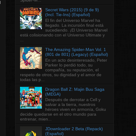
l
Secret Wars (2015) (9 de 9)
(Incl. Tie-Ins) (Español)
El fin del Universo Marvel ha
llegado. La incursión final está
sucediendo. ¡El Universo Marvel
está colisionando con el Universo Ultimate y
...
The Amazing Spider-Man Vol. 1
(801 de 801) (Legacy) (Español)
En un acto desinteresado, Peter
Parker lo perdió todo, su
compañía, su reputación, el
respeto de otros, su dignidad y el amor de
todas las p...
Dragon Ball Z: Majin Buu Saga
(MEGA)
Después de derrotar a Cell y
salvar a la tierra, nuestros
héroes viven en armonía, Goku
decide quedarse en el otro mundo para
entrenar, mien...
JDownloader 2 Beta (Repack)
(Español)