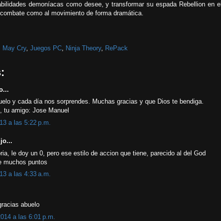
bilidades demoníacas como desee, y transformar su espada Rebellion en e
al combate como al movimiento de forma dramática.
l May Cry
,
Juegos PC
,
Ninja Theory
,
RePack
:
o...
buelo y cada día nos sorprendes. Muchas gracias y que Dios te bendiga.
o, tu amigo: Jose Manuel
13 a las 5:22 p.m.
jo...
toria, le doy un 0, pero ese estilo de accion que tiene, parecido al del God
e muchos puntos
13 a las 4:33 a.m.
racias abuelo
2014 a las 6:01 p.m.