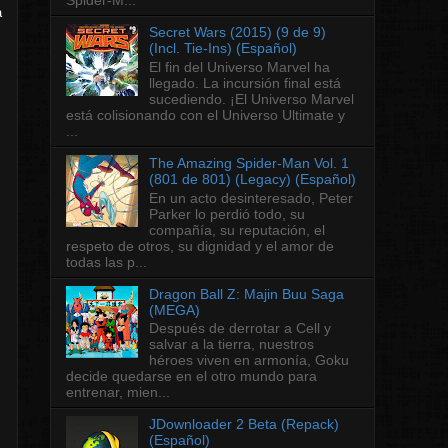
a
Secret Wars (2015) (9 de 9)
(Incl. Tie-Ins) (Español)
El fin del Universo Marvel ha
llegado. La incursión final está
sucediendo. ¡El Universo Marvel
está colisionando con el Universo Ultimate y
...
The Amazing Spider-Man Vol. 1
(801 de 801) (Legacy) (Español)
En un acto desinteresado, Peter
Parker lo perdió todo, su
compañía, su reputación, el
respeto de otros, su dignidad y el amor de
todas las p...
Dragon Ball Z: Majin Buu Saga
(MEGA)
Después de derrotar a Cell y
salvar a la tierra, nuestros
héroes viven en armonía, Goku
decide quedarse en el otro mundo para
entrenar, mien...
JDownloader 2 Beta (Repack)
(Español)