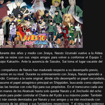
durante dos años y medio con Jiraiya, Naruto Uzumaki vuelve a la Aldea
nde se reúne con sus viejos amigos para volver a conformar el Equipo 7,
ipo Kakashi». Ante la ausencia de Sasuke, Sai toma el lugar vacante del
os compañeros de Naruto han madurado respecto a su desempeño previo,
estos en su nivel. Durante su entrenamiento con Jiraiya, Naruto aprendió a
yūbi. Contrario a la serie original, dónde sólo desempeñó un papel secundario,
 asume el papel antagónico principal en Shippūden, buscando como objetivo
odas las bestias con cola Bijū para sus propósitos. En el transcurso cada uno
 en manos de los Akatsuki hasta solo quedar Naruto y el Jinchuriki del ocho
Naruto para poder controlar el Chakra del Kyūbi a su máximo poder. También
 irán siendo derrotados por Naruto y sus amigos y se irán mostrando con
istoria de las aldeas y sus fundadores respectivos. Y el ninja más poderoso