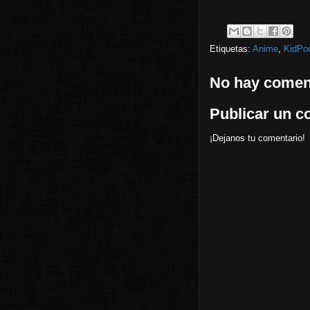
Etiquetas:
Anime
,
KidPo
No hay coment
Publicar un c
¡Dejanos tu comentario!