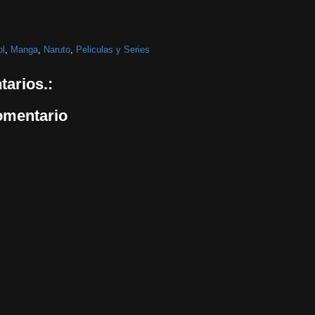
ol
,
Manga
,
Naruto
,
Peliculas y Series
arios.:
omentario