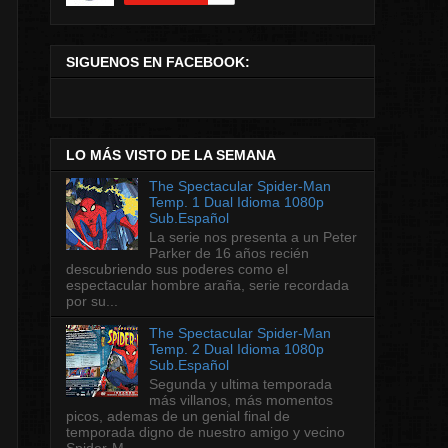
SIGUENOS EN FACEBOOK:
LO MÁS VISTO DE LA SEMANA
The Spectacular Spider-Man
Temp. 1 Dual Idioma 1080p
Sub.Español
La serie nos presenta a un Peter
Parker de 16 años recién
descubriendo sus poderes como el
espectacular hombre araña, serie recordada
por su...
The Spectacular Spider-Man
Temp. 2 Dual Idioma 1080p
Sub.Español
Segunda y ultima temporada
más villanos, más momentos
picos, ademas de un genial final de
temporada digno de nuestro amigo y vecino
Spider-M...