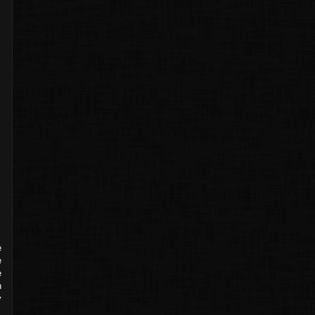
e
e
e
n
y