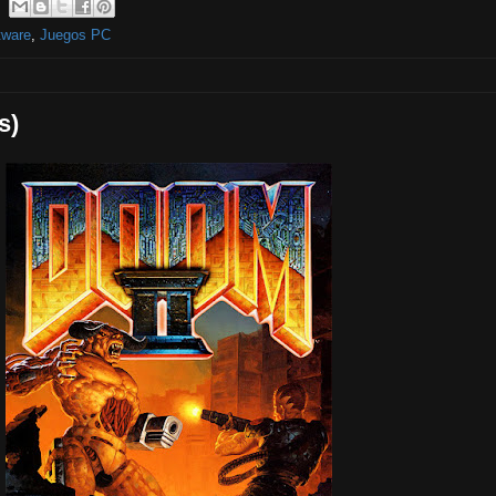
tware
,
Juegos PC
s)