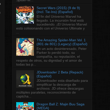
a
Secret Wars (2015) (9 de 9)
(Incl. Tie-Ins) (Español)
s
El fin del Universo Marvel ha
llegado. La incursión final está
sucediendo. ¡El Universo Marvel
está colisionando con el Universo Ultimate y
...
The Amazing Spider-Man Vol. 1
(801 de 801) (Legacy) (Español)
En un acto desinteresado, Peter
Parker lo perdió todo, su
compañía, su reputación, el
respeto de otros, su dignidad y el amor de
todas las p...
JDownloader 2 Beta (Repack)
(Español)
JDownloader esta diseñado para
simplificar la descarga de
archivos. JD ofrece descargas
múltiples paralelas, reconocimiento de
captcha...
Dragon Ball Z: Majin Buu Saga
(MEGA)