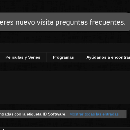
Peliculas y Series
Programas
Ayúdanos a encontrar
ntradas con la etiqueta
ID Software
.
Mostrar todas las entradas