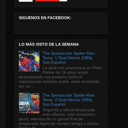
SIGUENOS EN FACEBOOK:
LO MÁS VISTO DE LA SEMANA
The Spectacular Spider-Man
Temp. 1 Dual Idioma 1080p
Sub.Español
La serie nos presenta a un Peter
Parker de 16 años recién
descubriendo sus poderes como el
espectacular hombre araña, serie recordada
por su...
The Spectacular Spider-Man
Temp. 2 Dual Idioma 1080p
Sub.Español
Segunda y ultima temporada
más villanos, más momentos
picos, ademas de un genial final de
temporada digno de nuestro amigo y vecino
Spider-M...