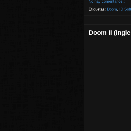
No hay comentarios.:
Etiquetas:
Doom
,
ID Sof
Doom II (Ingle