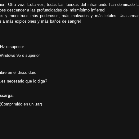
ón. Otra vez. Esta vez, todas las fuerzas del inframundo han dominado l
debes descender a las profundidades del mismísimo Infierno!
os y monstruos más poderosos, más malvados y más letales. Usa arma
e a más explosiones y más baños de sangre!
MHz
o superior
Windows 95 o superior
bre en el disco duro
 ¿es necesario que lo diga?
escarga:
Comprimido en un .rar)