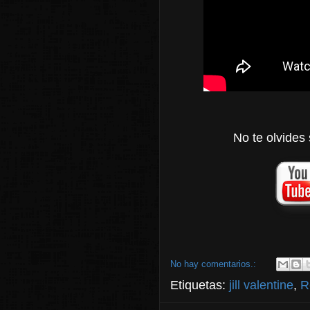
No te olvides 
No hay comentarios.:
Etiquetas:
jill valentine
,
R