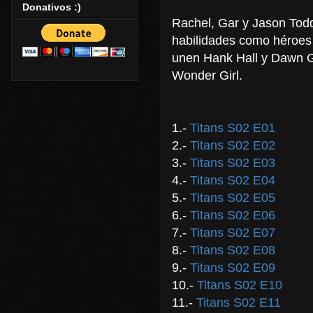
Donativos :)
Rachel, Gar y Jason Todd
habilidades como héroes y
unen Hank Hall y Dawn Gr
Wonder Girl.
1.-
Titans S02 E01
2.-
Titans S02 E02
3.-
Titans S02 E03
4.-
Titans S02 E04
5.-
Titans S02 E05
6.-
Titans S02 E06
7.-
Titans S02 E07
8.-
Titans S02 E08
9.-
Titans S02 E09
10.-
Titans S02 E10
11.-
Titans S02 E11