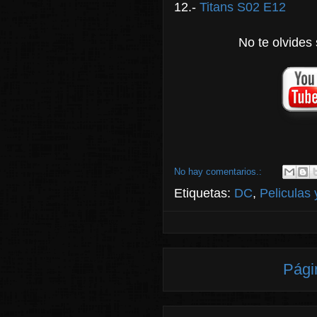
12.-
Titans S02 E12
No te olvides 
No hay comentarios.:
Etiquetas:
DC
,
Peliculas 
Pági