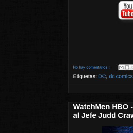
No hay comentarios.:
Etiquetas:
DC
,
dc comics
WatchMen HBO - 
al Jefe Judd Cra